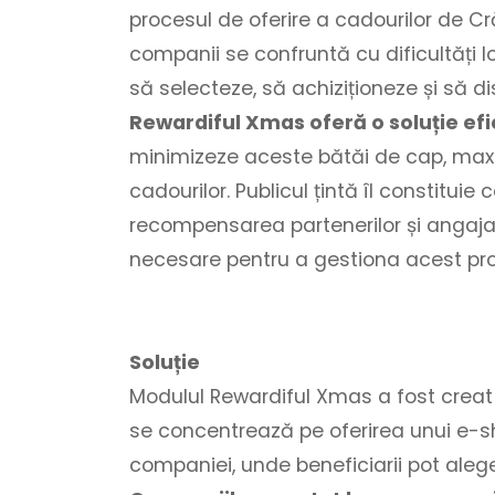
procesul de oferire a cadourilor de Cră
companii se confruntă cu dificultăți l
să selecteze, să achiziționeze și să di
Rewardiful Xmas oferă o soluție ef
minimizeze aceste bătăi de cap, max
cadourilor. Publicul țintă îl constitui
recompensarea partenerilor și angajaț
necesare pentru a gestiona acest pro
Soluție
Modulul Rewardiful Xmas a fost creat pen
se concentrează pe oferirea unui e-s
companiei, unde beneficiarii pot alege