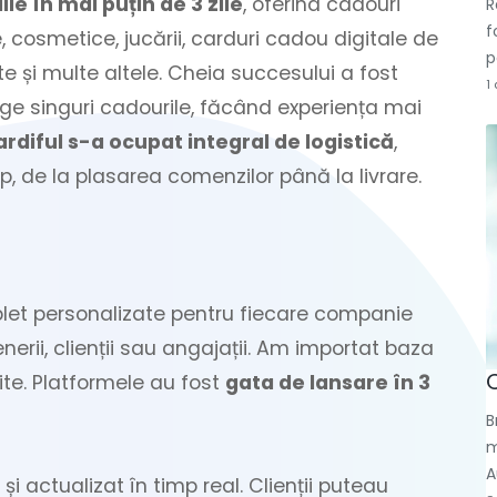
e în mai puțin de 3 zile
, oferind cadouri
R
f
 cosmetice, jucării, carduri cadou digitale de
p
e și multe altele. Cheia succesului a fost
1
lege singuri cadourile, făcând experiența mai
rdiful s-a ocupat integral de logistică
,
, de la plasarea comenzilor până la livrare.
et personalizate pentru fiecare companie
rii, clienții sau angajații. Am importat baza
ite. Platformele au fost
gata de lansare în 3
B
m
A
i actualizat în timp real. Clienții puteau