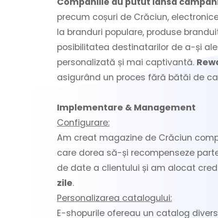
Companiile au putut lansa campaniil
precum coșuri de Crăciun, electronice,
la branduri populare, produse branduit
posibilitatea destinatarilor de a-și a
personalizată și mai captivantă.
Rewa
asigurând un proces fără bătăi de cap
Implementare & Management
Configurare:
Am creat magazine de Crăciun compl
care dorea să-și recompenseze partene
de date a clientului și am alocat cred
zile
.
Personalizarea catalogului:
E-shopurile ofereau un catalog divers ș