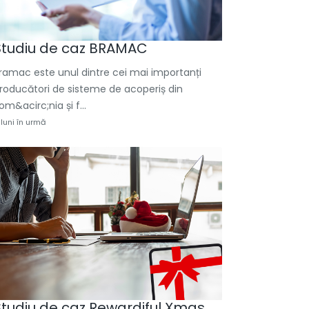
Studiu de caz BRAMAC
ramac este unul dintre cei mai importanți
roducători de sisteme de acoperiș din
om&acirc;nia și f...
 luni în urmă
Studiu de caz Rewardiful Xmas