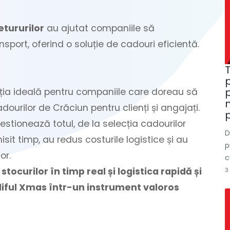
etururilor
au ajutat companiile să
port, oferind o soluție de cadouri eficientă.
T
uția ideală pentru companiile care doreau să
ourilor de Crăciun pentru clienți și angajați.
p
estionează totul, de la selecția cadourilor
D
sit timp, au redus costurile logistice și au
p
or.
c
ocurilor în timp real și logistica rapidă și
3
iful Xmas într-un instrument valoros