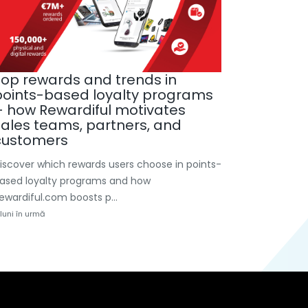
Top rewards and trends in
points-based loyalty programs
– how Rewardiful motivates
sales teams, partners, and
customers
iscover which rewards users choose in points-
ased loyalty programs and how
ewardiful.com boosts p...
 luni în urmă