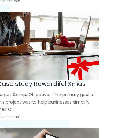
 luni în urmă
Case study Rewardiful Xmas
arget &amp; Objectives The primary goal of
his project was to help businesses simplify
heir C...
 luni în urmă