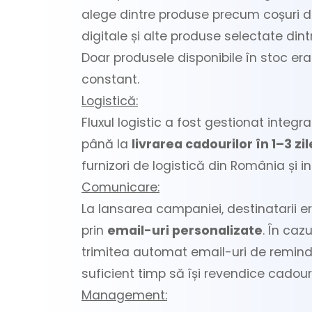
alege dintre produse precum coșuri de 
digitale și alte produse selectate din
Doar produsele disponibile în stoc era
constant.
Logistică:
Fluxul logistic a fost gestionat integr
până la
livrarea cadourilor în 1–3 zil
furnizori de logistică din România și in
Comunicare:
La lansarea campaniei, destinatarii e
prin
email-uri personalizate
. În cazu
trimitea automat email-uri de reminder
suficient timp să își revendice cadouri
Management: