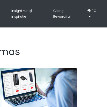
Insight-uri și
Clienți
🌍 RO
inspirație
Rewardiful
Xmas