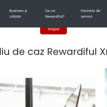
Business și
De ce
Pachete de
utilizări
Rewardiful?
servicii
Inapoi
diu de caz Rewardiful 