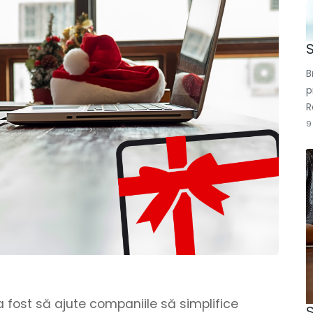
B
p
R
9
 a fost să ajute companiile să simplifice