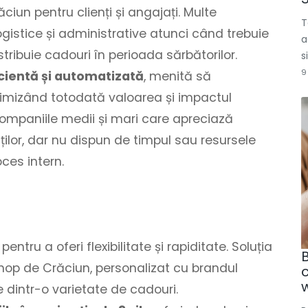
ciun pentru clienți și angajați. Multe
T
ogistice și administrative atunci când trebuie
a
stribuie cadouri în perioada sărbătorilor.
s
9
icientă și automatizată
, menită să
imizând totodată valoarea și impactul
e companiile medii și mari care apreciază
ilor, dar nu dispun de timpul sau resursele
ces intern.
tru a oferi flexibilitate și rapiditate. Soluția
hop de Crăciun, personalizat cu brandul
 dintr-o varietate de cadouri.