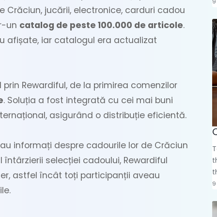
9
Crăciun, jucării, electronice, carduri cadou
tr-un
catalog de peste 100.000 de articole
.
u afișate, iar catalogul era actualizat
al prin Rewardiful, de la primirea comenzilor
e
. Soluția a fost integrată cu cei mai buni
ternațional, asigurând o distribuție eficientă.
rau informați despre cadourile lor de Crăciun
T
l întârzierii selecției cadoului, Rewardiful
t
t
, astfel încât toți participanții aveau
9
le.