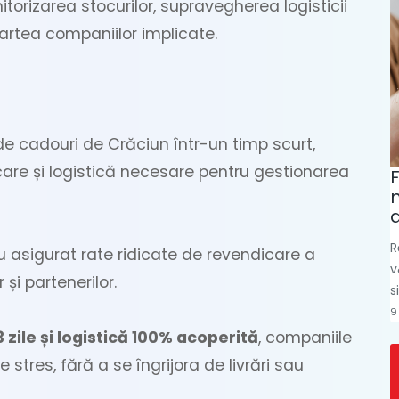
rizarea stocurilor, supravegherea logisticii
partea companiilor implicate.
e cadouri de Crăciun într-un timp scurt,
care și logistică necesare pentru gestionarea
F
R
 asigurat rate ridicate de revendicare a
v
 și partenerilor.
s
9
 zile și logistică 100% acoperită
, companiile
 stres, fără a se îngrijora de livrări sau