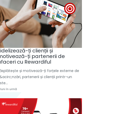
idelizează-ți clienții și
motivează-ți partenerii de
afaceri cu Rewardiful
ăsplătește și motivează-ți forțele externe de
&acirc;nzări, partenerii și clienții printr-un
iste...
 luni în urmă