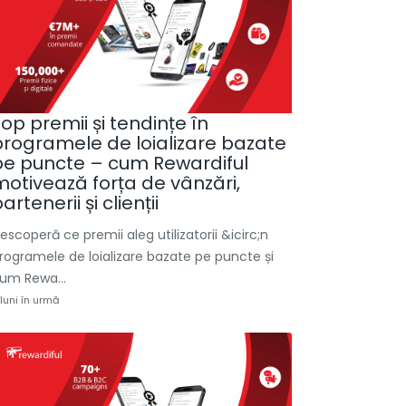
op premii și tendințe în
programele de loializare bazate
pe puncte – cum Rewardiful
motivează forța de vânzări,
artenerii și clienții
escoperă ce premii aleg utilizatorii &icirc;n
rogramele de loializare bazate pe puncte și
um Rewa...
 luni în urmă